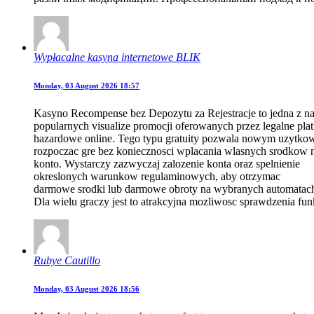
Wypłacalne kasyna internetowe BLIK
Monday, 03 August 2026 18:57
Kasyno Recompense bez Depozytu za Rejestracje to jedna z na
popularnych visualize promocji oferowanych przez legalne pla
hazardowe online. Tego typu gratuity pozwala nowym uzytk
rozpoczac gre bez koniecznosci wplacania wlasnych srodkow 
konto. Wystarczy zazwyczaj zalozenie konta oraz spelnienie
okreslonych warunkow regulaminowych, aby otrzymac
darmowe srodki lub darmowe obroty na wybranych automatac
Dla wielu graczy jest to atrakcyjna mozliwosc sprawdzenia fu
Rubye Cautillo
Monday, 03 August 2026 18:56