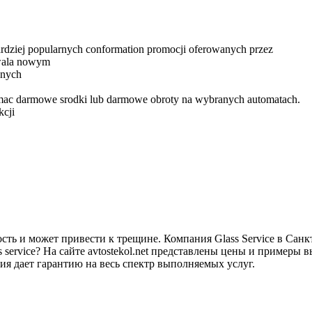
bardziej popularnych conformation promocji oferowanych przez
zwala nowym
snych
mac darmowe srodki lub darmowe obroty na wybranych automatach.
kcji
ть и может привести к трещине. Компания Glass Service в Санк
s service? На сайте avtostekol.net представлены цены и пример
ия дает гарантию на весь спектр выполняемых услуг.