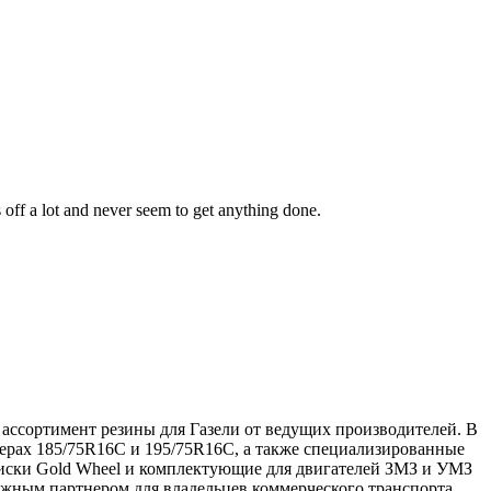
 off a lot and never seem to get anything done.
ассортимент резины для Газели от ведущих производителей. В
змерах 185/75R16C и 195/75R16C, а также специализированные
иски Gold Wheel и комплектующие для двигателей ЗМЗ и УМЗ
жным партнером для владельцев коммерческого транспорта.