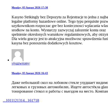
Monday, 03 August 2026 17:30
Kasyno Strikingly bez Depozytu za Rejestracje to jedna z naj
legalne platformy hazardowe online. Tego typu perquisite po
uzytkownikom rozpoczac gre bez koniecznosci wplacania wla
srodkow na konto. Wystarczy zazwyczaj zalozenie konta oraz
spelnienie okreslonych warunkow regulaminowych, aby otrzy
Dla wielu graczy jest to atrakcyjna mozliwosc sprawdzenia fun
kasyna bez ponoszenia dodatkowych kosztow.
viyazwromy
Monday, 03 August 2026 16:43
Даже небольшой скол на лобовом стекле ухудшает видимос
легковых и грузовых автомобилях. Ищете автостёкла glas
тонирование стекол и работы с выездом на место. Компан
...
10
11
12
13
14
...
16
17
18