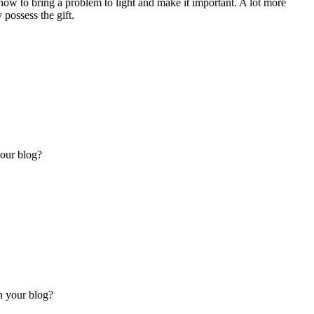
ow to bring a problem to light and make it important. A lot more
 possess the gift.
your blog?
on your blog?