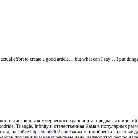
actual effort to create a good article… but what can I say… I put things
ин и дисков для коммерческого транспорта, предлагая широкий 
dride, Triangle, Infinity и отечественная Кама в популярных ра
ины, на сайте
https://tent3302.com/
можно приобрести колесные д
бору продукции и конкурентные цены делают этот ресурс наде