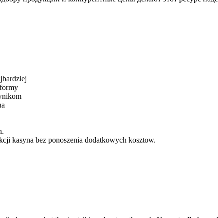
jbardziej
tformy
ownikom
na
h.
nkcji kasyna bez ponoszenia dodatkowych kosztow.